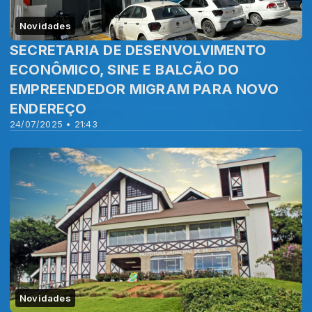
Novidades
SECRETARIA DE DESENVOLVIMENTO
ECONÔMICO, SINE E BALCÃO DO
EMPREENDEDOR MIGRAM PARA NOVO
ENDEREÇO
24/07/2025 • 21:43
Novidades