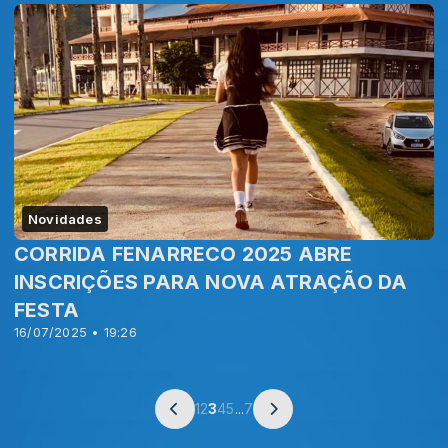
Novidades
CORRIDA FENARRECO 2025 ABRE
INSCRIÇÕES PARA NOVA ATRAÇÃO DA
FESTA
16/07/2025 • 19:26
1
2
3
4
5
...
7