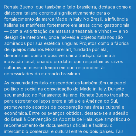
Renata Bueno, que também é ítalo-brasileira, destaca como a
diáspora italiana contribui significativamente para o
fortalecimento da marca Made in Italy. No Brasil, a influência
italiana se manifesta fortemente em áreas como gastronomia
— com a valorização de massas artesanais e vinhos — e no
design de interiores, onde móveis e objetos italianos são
admirados por sua estética singular. Projetos como a fábrica
de queijos italianos Mozzarellart, fundada por ela,
demonstram como é possível unir a tradição italiana à
inovação local, criando produtos que respeitam as raízes
culturais ao mesmo tempo em que respondem às
necessidades do mercado brasileiro.
As comunidades ítalo-descendentes também têm um papel
político e social na consolidação do Made in Italy. Durante
seu mandato no Parlamento Italiano, Renata Bueno trabalhou
para estreitar os laços entre a Itália e a América do Sul,
promovendo acordos de cooperação nas áreas cultural e
econômica. Entre os avanços obtidos, destaca-se a adesão
do Brasil à Convenção da Apostila de Haia, que simplificou o
reconhecimento de documentos oficiais e facilitou o
intercâmbio comercial e cultural entre os dois países. Tais