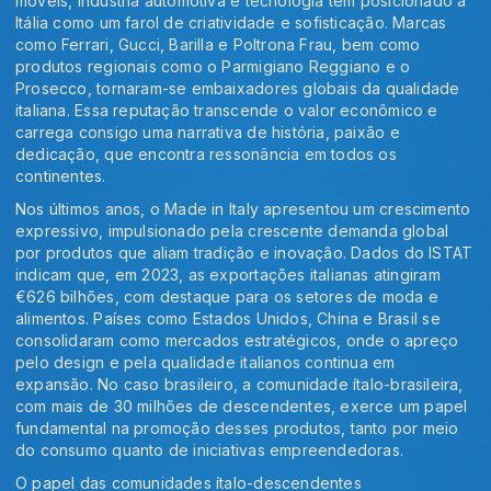
móveis, indústria automotiva e tecnologia têm posicionado a
Itália como um farol de criatividade e sofisticação. Marcas
como Ferrari, Gucci, Barilla e Poltrona Frau, bem como
produtos regionais como o Parmigiano Reggiano e o
Prosecco, tornaram-se embaixadores globais da qualidade
italiana. Essa reputação transcende o valor econômico e
carrega consigo uma narrativa de história, paixão e
dedicação, que encontra ressonância em todos os
continentes.
Nos últimos anos, o Made in Italy apresentou um crescimento
expressivo, impulsionado pela crescente demanda global
por produtos que aliam tradição e inovação. Dados do ISTAT
indicam que, em 2023, as exportações italianas atingiram
€626 bilhões, com destaque para os setores de moda e
alimentos. Países como Estados Unidos, China e Brasil se
consolidaram como mercados estratégicos, onde o apreço
pelo design e pela qualidade italianos continua em
expansão. No caso brasileiro, a comunidade ítalo-brasileira,
com mais de 30 milhões de descendentes, exerce um papel
fundamental na promoção desses produtos, tanto por meio
do consumo quanto de iniciativas empreendedoras.
O papel das comunidades ítalo-descendentes