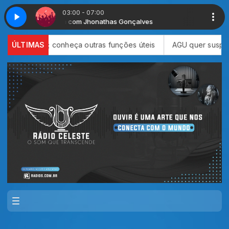
03:00 - 07:00
Algazarra com Jhonathas Gonçalves
Algazarra com J
conheça outras funções úteis
ÚLTIMAS
AGU quer suspender a plataform