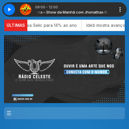
09:00 - 12:00
Adrenalina – Show da Manhã com Jhonathas Gonçal
ixa taxa Selic para 14% ao ano
ÚLTIMAS
Ideb mostra avanço da educ