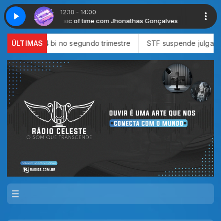
12:10 - 14:00
The music of time com Jhonathas Gonçalves
The music 
2,4 bi no segundo trimestre
ÚLTIMAS
STF suspende julgamento sobre n