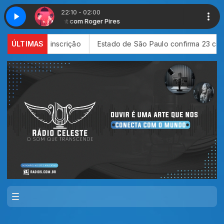
22:10 - 02:00
Love Night com Roger Pires
Love Night com
e inscrição
ÚLTIMAS
Estado de São Paulo confirma 23 casos de saram