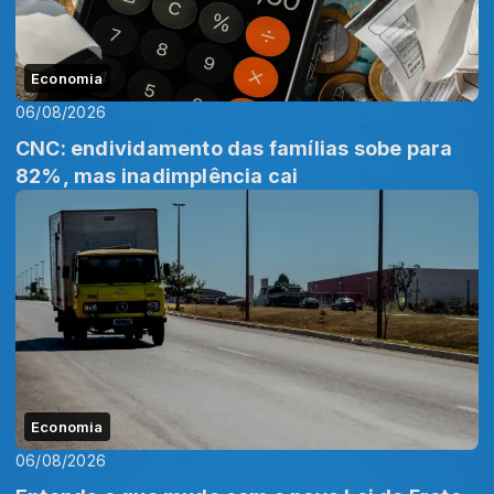
Economia
06/08/2026
CNC: endividamento das famílias sobe para
82%, mas inadimplência cai
Economia
06/08/2026