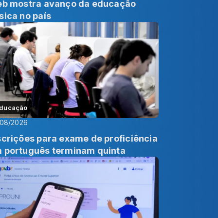
eb mostra avanço da educação
sica no país
ducação
/08/2026
scrições para exame de proficiência
 português terminam quinta