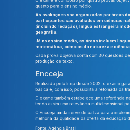
O exame é composto por quatro provas objetiv
quanto para o ensino médio.
As avaliações são organizadas por áreas d
participantes são avaliados em ciências na
(incluindo redação), língua estrangeira mode
geografia.
Já no ensino médio, as áreas incluem ling
matemática, ciências da natureza e ciênci
Cada prova objetiva conta com 30 questões de m
produção de texto.
Encceja
Realizado pelo Inep desde 2002, o exame garan
básica e, com isso, possibilita a retomada da tra
O exame também estabelece uma referência nac
tendo assim uma relevância multidimensional pa
O Encceja ainda serve de baliza para a implem
melhoria da qualidade da oferta da educação d
Fonte: Agência Brasil