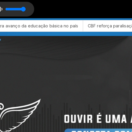
ic of time com Jhonathas Gonçalves
s
CBF reforça paralisação das competições durante Copa Fe