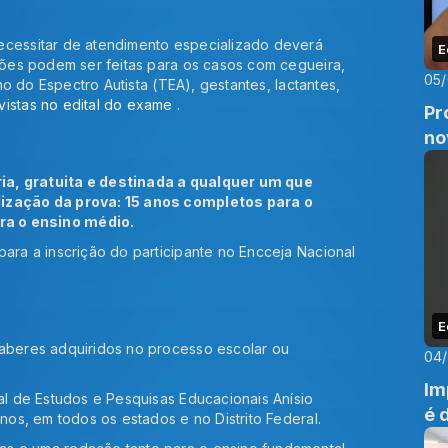
ecessitar de atendimento especializado deverá
E
ações podem ser feitas para os casos com cegueira,
05
rno do Espectro Autista (TEA), gestantes, lactantes,
vistas no edital do exame
.
Pr
no
ia, gratuita e destinada a qualquer um que
lização da prova: 15 anos completos para o
ra o ensino médio.
para a inscrição do participante no Encceja Nacional
E
saberes adquiridos no processo escolar ou
04
Im
nal de Estudos e Pesquisas Educacionais Anísio
é 
rnos, em todos os estados e no Distrito Federal.