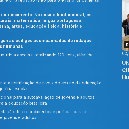
as e uma redação tanto para o ensino fundamental
o conhecimento. No ensino fundamental, os
turais, matemática, língua portuguesa
rna, artes, educação física, história e
uagens e códigos acompanhadas de redação,
E
as humanas.
03
últipla escolha, totalizando 120 itens, além da
UN
Ci
H
te a certificação de níveis do ensino da educação
jetória escolar.
ional para a autoavaliação de jovens e adultos
ra a educação brasileira.
entação de procedimentos e políticas para a
e jovens e adultos.