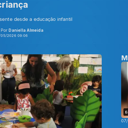
criança
ente desde a educação infantil
- Por
Daniella Almeida
/05/2026 09:06
M
E
07