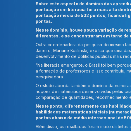
Sobre este aspecto de domínio das aprendi
pontuação em literacia foi a mais alta dent
pontuação média de 502 pontos, ficando li
pontos.
Neste domínio, houve pouca variação de re
diferentes, e se concentraram em torno de 
Outra coordenadora da pesquisa do mesmo labo
Janeiro, Mariane Koslinski, explica que uma das
desenvolvimento de políticas públicas mais rec
“Na literacia emergente, o Brasil foi bem porqu
a formação de professores e isso contribuiu, m
pesquisadora.
O estudo aborda também o domínio da numeraci
noções de matemática desenvolvidas pelas cria
comparação de quantidades, reconhecimento e
Neste ponto, diferentemente das habilidad
habilidades matemáticas iniciais (numerac
pontos abaixo da média internacional de 50
Além disso, os resultados foram muito distintos 