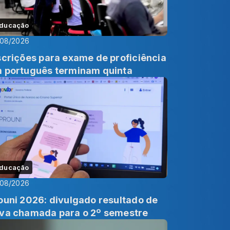
ducação
/08/2026
scrições para exame de proficiência
 português terminam quinta
ducação
/08/2026
ouni 2026: divulgado resultado de
va chamada para o 2º semestre