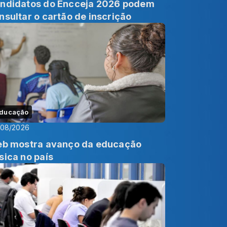
ndidatos do Encceja 2026 podem
nsultar o cartão de inscrição
ducação
/08/2026
eb mostra avanço da educação
sica no país