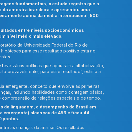
zagens fundamentais, o estudo registra que a
ro da amostra brasileira e apresentou uma
geiramente acima da média internacional, 500
sultados entre níveis socioeconômicos
um nível médio mais elevado.
ratório da Universidade Federal do Rio de
 hipóteses para esse resultado positivo está no
entes.
e teve várias políticas que apoiaram a alfabetização,
uito provavelmente, para esse resultado”, estima a
a emergente, conceito que envolve as primeiras
nças, incluindo habilidades como contagem básica,
 compreensão de relações espaciais e de tempo.
es de linguagem, o desempenho do Brasil em
ia emergente) alcançou de 456 e ficou 44
0 pontos.
entre as crianças da análise. Os resultados