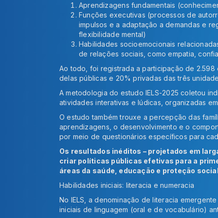
Aprendizagens fundamentais (conhecimen
Funções executivas (processos de autorr
impulsos e a adaptação a demandas e reg
flexibilidade mental)
Habilidades socioemocionais relacionada
de relações sociais, como empatia, conf
Ao todo, foi registrada a participação de 2.598
delas públicas e 20% privadas das três unidad
A metodologia do estudo IELS-2025 coletou ind
atividades interativas e lúdicas, organizadas em
O estudo também trouxe a percepção das famíl
aprendizagens, o desenvolvimento e o comport
por meio de questionários específicos para ca
Os resultados inéditos – projetados em larg
criar políticas públicas efetivas para a prim
áreas da saúde, educação e proteção social
Habilidades iniciais: literacia e numeracia
No IELS, a denominação de literacia emergent
iniciais de linguagem (oral e de vocabulário) 