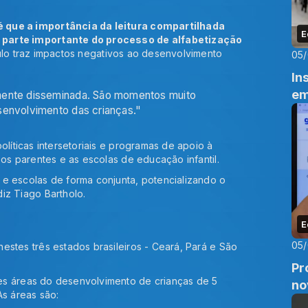
é que a importância da leitura compartilhada
E
 parte importante do processo de alfabetização
culo traz impactos negativos ao desenvolvimento
05
In
em
mente disseminada. São momentos muito
senvolvimento das crianças."
olíticas intersetoriais e programas de apoio à
 os parentes e as escolas de educação infantil.
 e escolas de forma conjunta, potencializando o
iz Tiago Bartholo.
E
05
estes três estados brasileiros - Ceará, Pará e São
Pr
es áreas do desenvolvimento de crianças de 5
no
As áreas são: