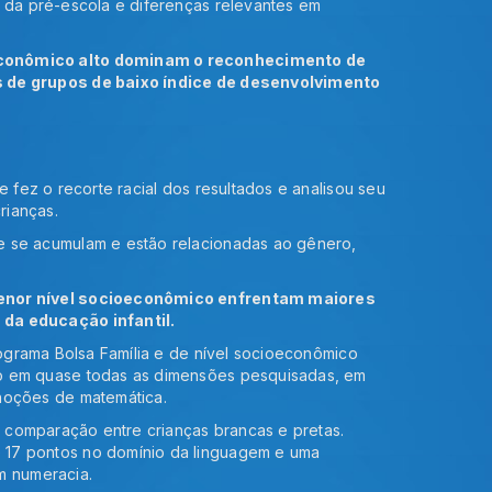
l da pré-escola e diferenças relevantes em
econômico alto dominam o reconhecimento de
s de grupos de baixo índice de desenvolvimento
o
e fez o recorte racial dos resultados e analisou seu
rianças.
e se acumulam e estão relacionadas ao gênero,
menor nível socioeconômico enfrentam maiores
 da educação infantil.
rograma Bolsa Família e de nível socioeconômico
ão em quase todas as dimensões pesquisadas, em
noções de matemática.
na comparação entre crianças brancas e pretas.
 17 pontos no domínio da linguagem e uma
m numeracia.