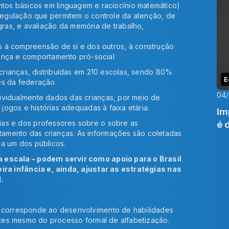
tos básicos em linguagem e raciocínio matemático)
egulação que permitem o controle da atenção, de
ras, e avaliação da memória de trabalho,
s à compreensão de si e dos outros, à construção
iança e comportamento pró-social
 crianças, distribuídas em 210 escolas, sendo 80%
E
es da federação.
04
ividualmente dados das crianças, por meio de
 jogos e histórias adequadas à faixa etária.
Im
ias e dos professores sobre o sobre as
é 
amento das crianças. As informações são coletadas
da um dos públicos.
a escala – podem servir como apoio para o Brasil
eira infância e, ainda, ajustar as estratégias nas
.
e corresponde ao desenvolvimento de habilidades
antes mesmo do processo formal de alfabetização.