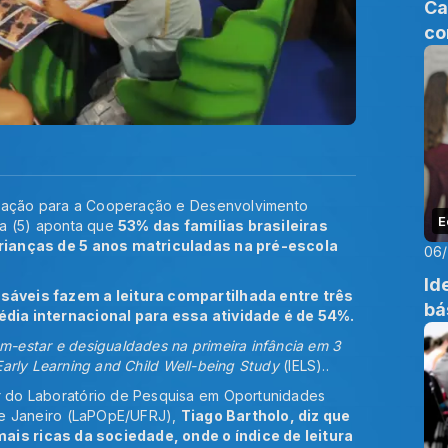
Ca
co
ização para a Cooperação e Desenvolvimento
E
ra (5) aponta que
53% das famílias brasileiras
rianças de 5 anos matriculadas na pré-escola
06
Id
áveis fazem a leitura compartilhada entre três
bá
dia internacional para essa atividade é de 54%.
-estar e desigualdades na primeira infância em 3
 Early Learning and Child Well-being Study
(IELS)..
 do Laboratório de Pesquisa em Oportunidades
de Janeiro (LaPOpE/UFRJ),
Tiago Bartholo, diz que
ais ricas da sociedade, onde o índice de leitura