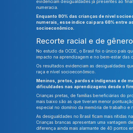
evidenciam desigualdades já presentes ao fina
numeracia.
Enquanto 80% das crianças de nível socio
numerais, esse índice cai para 68% entre a
socioeconômico.
Recorte racial e de gêner
No estudo da OCDE, o Brasil foi o único país qu
impacto na aprendizagem e no bem-estar das c
Os resultados evidenciam as desigualdades qu
raça e nível socioeconômico.
Meninos, pretos, pardos e indígenas e de 
dificuldades nas aprendizagens desde o fim
Crianças pretas, de famílias beneficiárias do p
mais baixo são as que tiveram menor pontuaç
especial no domínio da memória de trabalho e 
As desigualdades no Brasil ficam mais nítidas 
Crianças brancas apresentam uma vantagem de
diferença ainda mais alarmante de 40 pontos e