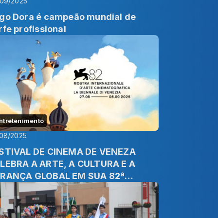
/09/2025
go Dora é campeão mundial de
rfe profissional
ntretenimento
08/2025
STIVAL DE CINEMA DE VENEZA
LEBRA A ARTE, A CULTURA E A
RANÇA GLOBAL EM SUA 82ª
IÇÃO