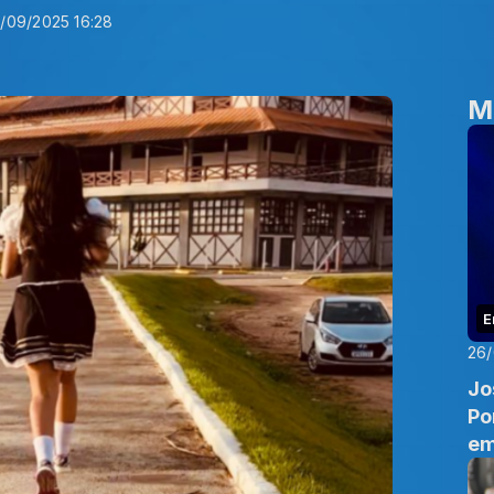
3/09/2025 16:28
M
E
26
Jo
Po
em