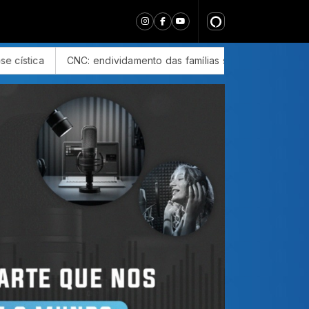
 das famílias sobe para 82%, mas inadimplência cai
MPF den