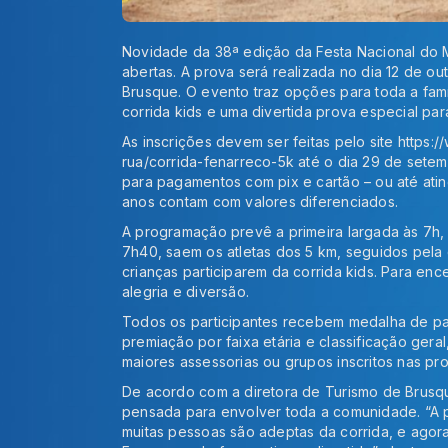
Novidade da 38ª edição da Festa Nacional do M
abertas. A prova será realizada no dia 12 de ou
Brusque. O evento traz opções para toda a fam
corrida kids e uma divertida prova especial pa
As inscrições devem ser feitas pelo site https
rua/corrida-fenarreco-5k até o dia 29 de sete
para pagamentos com pix e cartão – ou até ating
anos contam com valores diferenciados.
A programação prevê a primeira largada às 7h,
7h40, saem os atletas dos 5 km, seguidos pela
crianças participarem da corrida kids. Para enc
alegria e diversão.
Todos os participantes recebem medalha de par
premiação por faixa etária e classificação gera
maiores assessorias ou grupos inscritos nas pr
De acordo com a diretora de Turismo de Brusque
pensada para envolver toda a comunidade. “A pr
muitas pessoas são adeptas da corrida, e agor