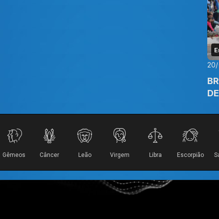
E
20
BR
DE