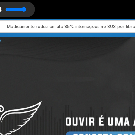
 com A Voz do Brasil
% internações no SUS por fibrose cística
CNC: endividamento