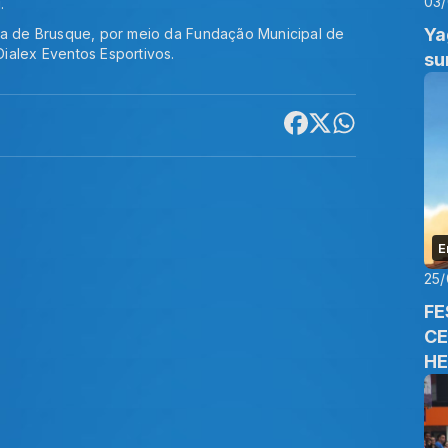
03
.
Ya
ra de Brusque, por meio da Fundação Municipal de
ialex Eventos Esportivos.
su
E
25/
FE
CE
HE
ED